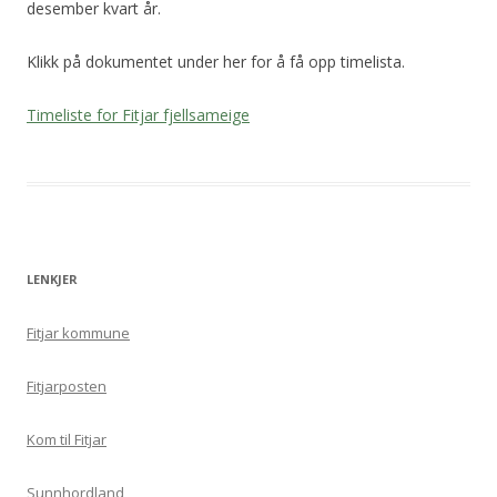
desember kvart år.
Klikk på dokumentet under her for å få opp timelista.
Timeliste for Fitjar fjellsameige
LENKJER
Fitjar kommune
Fitjarposten
Kom til Fitjar
Sunnhordland