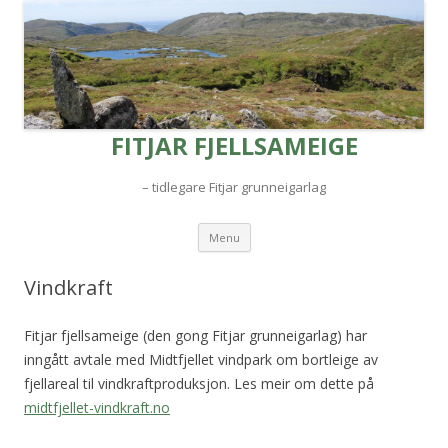
FITJAR FJELLSAMEIGE
– tidlegare Fitjar grunneigarlag
Skip to content
Menu
Vindkraft
Fitjar fjellsameige (den gong Fitjar grunneigarlag) har
inngått avtale med Midtfjellet vindpark om bortleige av
fjellareal til vindkraftproduksjon. Les meir om dette på
midtfjellet-vindkraft.no