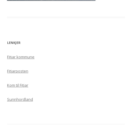
LENKJER
Fitjar kommune
Fitjarposten
Kom til Fitjar
Sunnhordland